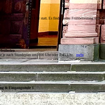
bstferien
von 08:00 Uhr bis 10:45 Uhr statt. Es findet keine Frühbetreuung statt
bstferien
hule je nach Stundeplan um 8:00 Uhr oder 8:45 Uhr.
mehr
ng & Eingangsstufe 1