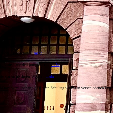
urs der Linnéschule.
mehr
n
ngsstufe 1 werden fotografiert.
mehr
te starten ab dieser Woche.
mehr
-Days wird über den gesamten Schultag verteilt in verschiedenen Proj