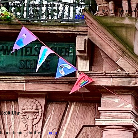
2024/2025 / Unterrichtschluss 10:45 Uhr
le Schülerinnen und Schüler der 3. und. 4. Klassen ihre Halbjahressze
 Stunde Schule aus (10:45 Uhr). Es...
mehr
Jahrgang
18:00 Uhr
i
 haben heute schulfrei.
mehr