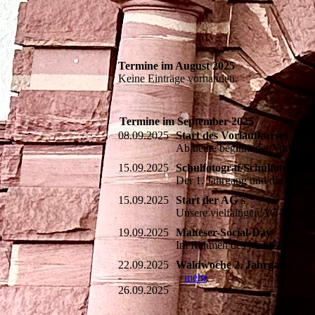
Termine im August 2025
Keine Einträge vorhanden.
Termine im September 2025
08.09.2025
Start des Vorlaufkurses
Ab heute beginnt der Vorlaufk
15.09.2025
Schulfotograf/Schulfotografi
Der 1. Jahrgang und die Einga
15.09.2025
Start der AG`s
Unsere vielfältigen AG-Angebo
19.09.2025
Malteser-Social-Day
Im Rahmen des Malteser-Social
22.09.2025
Waldwoche 2. Jahrgang
-
mehr
26.09.2025