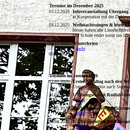
Termine im Dezember 2025
03.12.2025
Infoveranstaltung Übergang 
in Kooperation mit der Dahlma
19.12.2025
Weihnachtssingen & letzter S
Heute haben alle Linnéschüleri
Die Schule endet somit um 10:
22.12.2025
Winterferien
-
mehr
09.01.2026
Termine im Januar 2026
12.01.2026
Erster Schultag nach den We
Unterrichtsbeginn nach Stun
21.01.2026
1. Übungseinheit Radfahraus
mehr
27.01.2026
1. Übungseinheit Radfahraus
mehr
29.01.2026
1. Übungseinheit Radfahraus
mehr