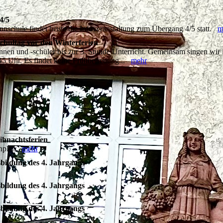
4/5
nnschule findet heute die Infoveranstaltung zum Übergang 4/5 statt.
m
chultag vor den Winterferien
nnen und -schüler bis zur 3. Stunde Unterricht. Gemeinsam singen wir i
45 Uhr. Es findet keine Frühbetreuung...
mehr
ihnachtsferien
denplan
mehr
bildung des 4. Jahrgangs
bildung des 4. Jahrgangs
bildung des 4. Jahrgangs