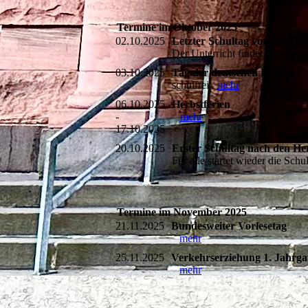
Termine im Oktober 2025
02.10.2025
Letzter Schultag vor den Her
Der Unterricht findet für alle 
03.10.2025
Tag der deutschen Einheit
schulfrei
mehr
06.10.2025
Herbstferien
-
mehr
17.10.2025
20.10.2025
Erster Schultag nach den Her
Für alle startet wieder die Sc
Termine im November 2025
21.11.2025
Bundesweiter Vorlesetag
mehr
25.11.2025
Verkehrserziehung 1. Jahrga
mehr