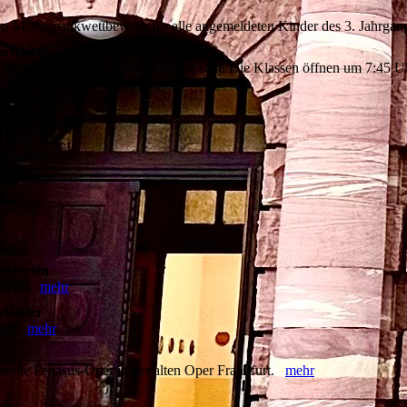
o-Mathematikwettbewerb für alle angemeldeten Kinder des 3. Jahrgan
erferien
Uhr. Es findet keine Frühbetreuung statt. Die Klassen öffnen um 7:45 
erferien
denplan
mehr
lässler
inder
mehr
en die Pegasus-Oper in der alten Oper Frankfurt.
mehr